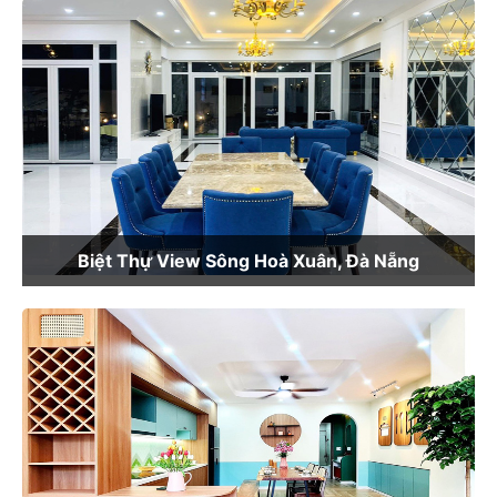
Biệt Thự View Sông Hoà Xuân, Đà Nẵng