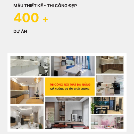
MẪU THIẾT KẾ - THI CÔNG ĐẸP
400
+
DỰ ÁN