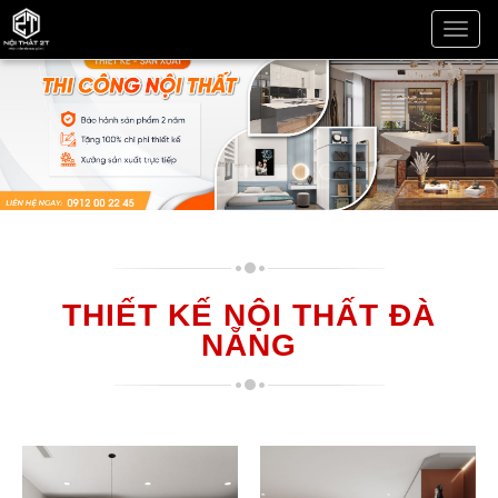
THI
CÔN
NỘI
THẤ
ĐÀ
NẴN
THIẾT KẾ NỘI THẤT ĐÀ
NẴNG